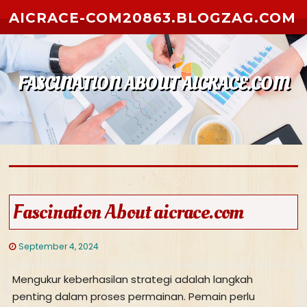
Skip to content
AICRACE-COM20863.BLOGZAG.COM
FASCINATION ABOUT AICRACE.COM
Fascination About aicrace.com
September 4, 2024
Mengukur keberhasilan strategi adalah langkah
penting dalam proses permainan. Pemain perlu