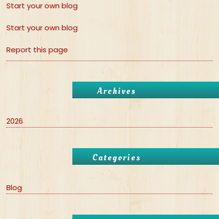
Start your own blog
Start your own blog
Report this page
Archives
2026
Categories
Blog