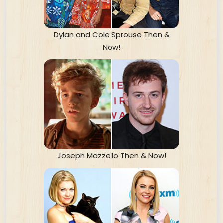
Dylan and Cole Sprouse Then &
Now!
Joseph Mazzello Then & Now!